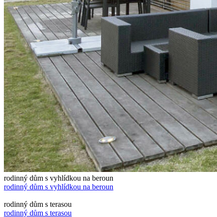
rodinný dům s vyhlídkou na beroun
rodinný dům s vyhlídkou na beroun
rodinný dům s terasou
rodinný dům s terasou