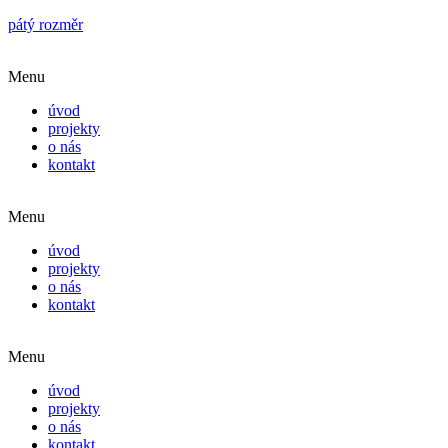
pátý rozměr
Menu
úvod
projekty
o nás
kontakt
Menu
úvod
projekty
o nás
kontakt
Menu
úvod
projekty
o nás
kontakt