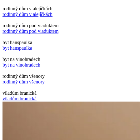
rodinný dům v alejíčkách
rodinný dům v alejíčkách
rodinný dům pod viaduktem
rodinný dům pod viaduktem
byt hanspaulka
byt hanspaulka
byt na vinohradech
byt na vinohradech
rodinný dům všenory
rodinný dům všenory
viladům branická
viladům branická